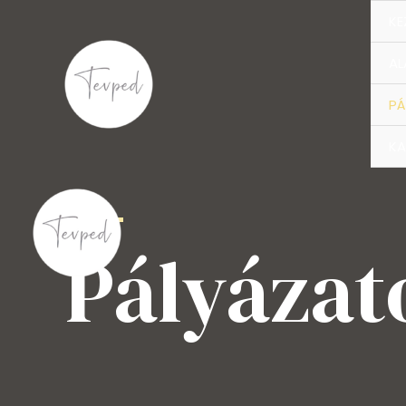
KE
AL
PÁ
KA
Pályázat