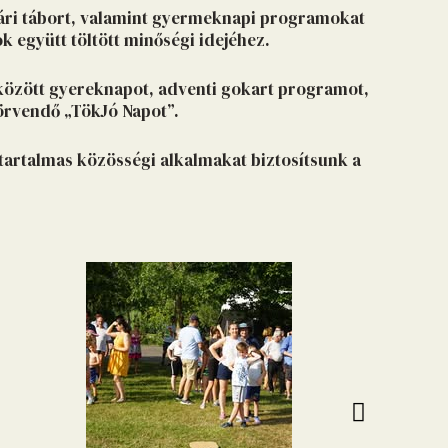
nyári tábort, valamint gyermeknapi programokat
 együtt töltött minőségi idejéhez.
között gyereknapot, adventi gokart programot,
 örvendő „TökJó Napot”.
 tartalmas közösségi alkalmakat biztosítsunk a