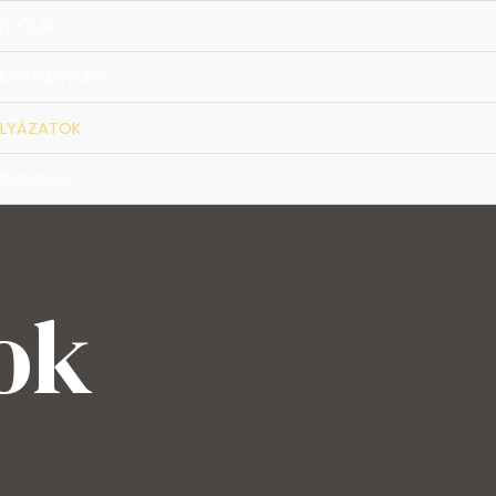
ZDŐLAP
APÍTVÁNYUNK
LYÁZATOK
PCSOLAT
ok