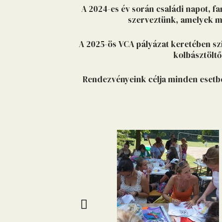
A 2024-es év során családi napot, f
szerveztünk, amelyek mi
A 2025-ös VCA pályázat keretében s
kolbásztöltő
Rendezvényeink célja minden esetben